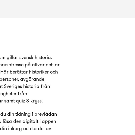
m gillar svensk historia.
orieintresse på allvar och är
är berättar historiker och
a personer, avgörande
t Sveriges historia från
 nyheter från
r samt quiz & kryss.
du din tidning i brevlådan
 läsa den digitalt i appen
 din inkorg och ta del av