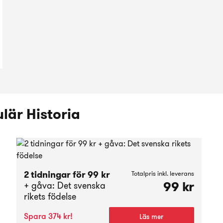
lär Historia
2 tidningar för 99 kr
Totalpris inkl. leverans
99 kr
+ gåva: Det svenska
rikets födelse
Spara 374 kr!
Läs mer