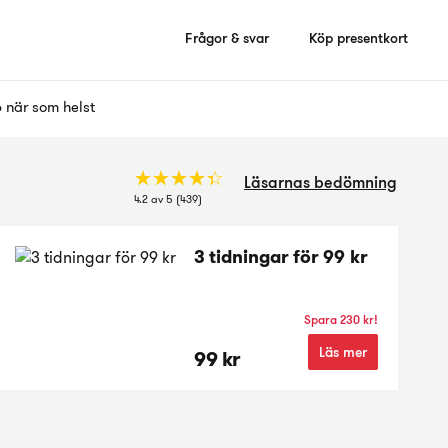
Frågor & svar
Köp presentkort
 när som helst
☆
★
☆
★
☆
★
☆
★
☆
★
Läsarnas bedömning
4.2 av 5 (439)
3 tidningar för 99 kr
Spara 230 kr!
Läs mer
99 kr