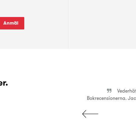
Anmäl
r.
sk syn på historia.
Vederhäft
Bokrecensionerna. Jac