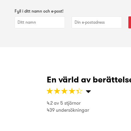
Fyll i ditt namn och e-post!
En värld av berättelse
Bra för en övergripande samt Analyti
☆
★
☆
★
☆
★
☆
★
☆
★
Gustav Bonow
4.2 av 5 stjärnor
☆
★
☆
★
☆
★
☆
★
☆
★
439 undersökningar