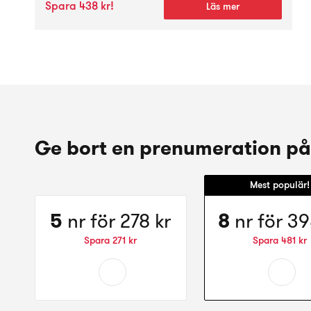
Spara 438 kr!
Läs mer
Ge bort en prenumeration på
Mest populär!
Välj
Välj
5
nr för
278 kr
8
nr för
39
erbjudande:
erbju
5
8
Spara
271 kr
Spara
481 kr
nr
nr
för
för
för
för
278 kr
398 kr