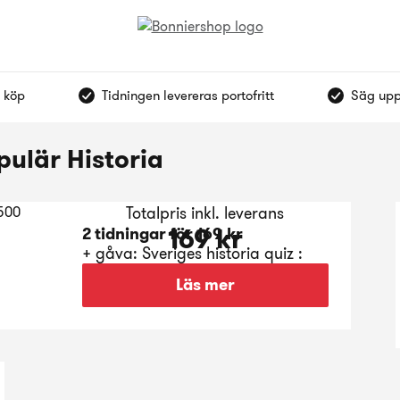
 köp
Tidningen levereras portofritt
Säg upp
ulär Historia
Totalpris inkl. leverans
169 kr
2 tidningar för 169 kr
+ gåva: Sveriges historia quiz :
500 frågor för nytta och nöje
Läs mer
Spara 298 kr !