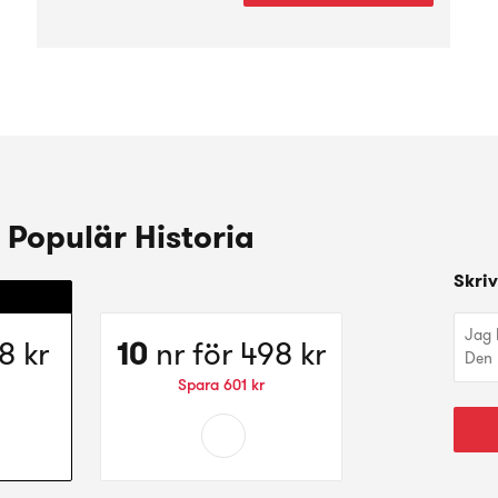
 Populär Historia
Skriv
Välj
8 kr
10
nr för
498 kr
dande:
erbjudande:
10
Spara
601 kr
nr
för
för
498 kr