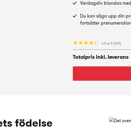
Vardagsliv blandas med s
Du kan säga upp din pre
fortsätter prenumeration
☆
★
☆
★
☆
★
☆
★
☆
★
4.2 av 5 (439)
Totalpris inkl. leverans
ets födelse