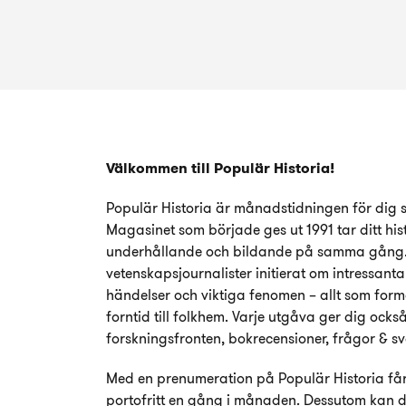
Välkommen till Populär Historia!
Populär Historia är månadstidningen för dig so
Magasinet som började ges ut 1991 tar ditt hist
underhållande och bildande på samma gång. H
vetenskapsjournalister initierat om intressan
händelser och viktiga fenomen – allt som forma
forntid till folkhem. Varje utgåva ger dig ocks
forskningsfronten, bokrecensioner, frågor & sv
Med en prenumeration på Populär Historia får
portofritt en gång i månaden. Dessutom kan d