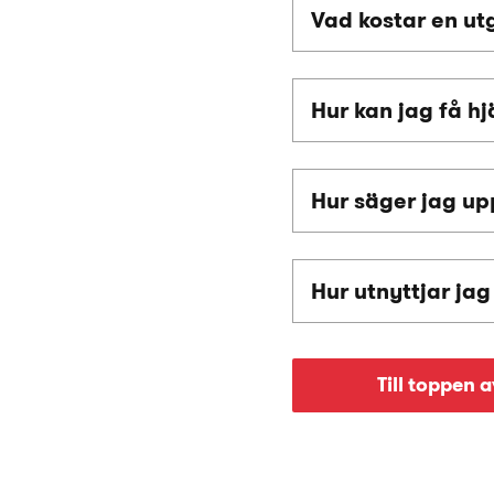
Vad kostar en ut
Hur kan jag få h
Hur säger jag u
Hur utnyttjar ja
Till toppen 