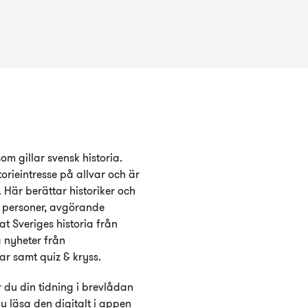
m gillar svensk historia.
orieintresse på allvar och är
är berättar historiker och
ta personer, avgörande
t Sveriges historia från
å nyheter från
ar samt quiz & kryss.
 du din tidning i brevlådan
u läsa den digitalt i appen