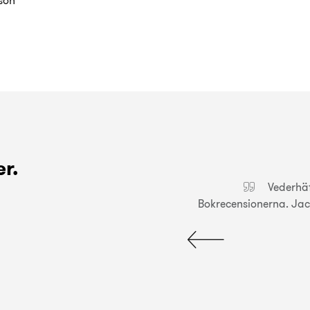
ison
r.
sk syn på historia.
Vederhäft
Bokrecensionerna. Jac