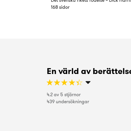
Det svenska rikets födelse – Dick Harr
168 sidor
En värld av berättelse
Bra för en övergripande samt Analyti
☆
★
☆
★
☆
★
☆
★
☆
★
Gustav Bonow
4.2 av 5 stjärnor
☆
★
☆
★
☆
★
☆
★
☆
★
439 undersökningar