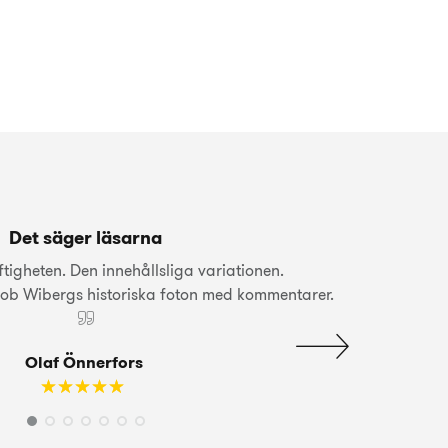
Det säger läsarna
igheten. Den innehållsliga variationen.
ob Wibergs historiska foton med kommentarer.
Olaf Önnerfors
☆
★
☆
★
☆
★
☆
★
☆
★