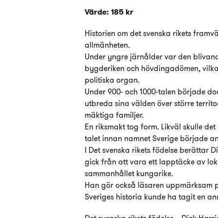
Värde: 185 kr
Historien om det svenska rikets framv
allmänheten.
Under yngre järnålder var den blivande 
bygderiken och hövdingadömen, vil
politiska organ.
Under 900- och 1000-talen började d
utbreda sina välden över större terri
mäktiga familjer.
En riksmakt tog form. Likväl skulle det 
talet innan namnet Sverige började an
I Det svenska rikets födelse berättar 
gick från att vara ett lapptäcke av lok
sammanhållet kungarike.
Han gör också läsaren uppmärksam 
Sveriges historia kunde ha tagit en a