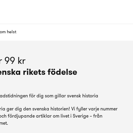
om helst
r 99 kr
enska rikets födelse
dstidningen för dig som gillar svensk historia
ia ger dig den svenska historien! Vi fyller varje nummer
och fördjupande artiklar om livet i Sverige – från
met.