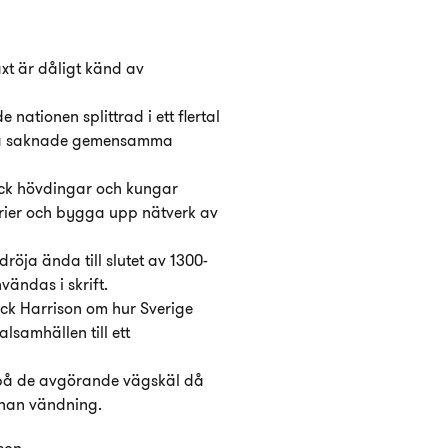
äxt är dåligt känd av
nationen splittrad i ett flertal
ka saknade gemensamma
ock hövdingar och kungar
torier och bygga upp nätverk av
dröja ända till slutet av 1300-
vändas i skrift.
Dick Harrison om hur Sverige
alsamhällen till ett
på de avgörande vägskäl då
nnan vändning.