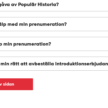
gåva av Populär Historia?
jälp med min prenumeration?
pp min prenumeration?
g min rätt att avbeställa introduktionserbjuda
av sidan