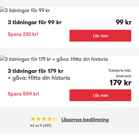
99 kr
3 tidningar för 99 kr
Spara 230 kr!
Läs mer
3 tidningar för 179 kr
Totalpris inkl.
leverans
+ gåva: Hitta din historia
179 kr
Spara 559 kr!
Läs mer
☆
★
☆
★
☆
★
☆
★
☆
★
Läsarnas bedömning
4.2 av 5 (439)