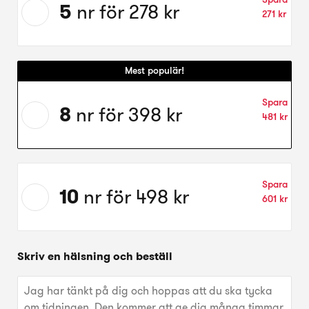
erbjudande:
5
nr för
278 kr
271 kr
5
nr
för
för
Mest populär!
278 kr
Välj
Spara
erbjudande:
8
nr för
398 kr
481 kr
8
nr
för
Välj
för
Spara
erbjudande:
398 kr
10
nr för
498 kr
601 kr
10
nr
för
för
Skriv en hälsning och beställ
498 kr