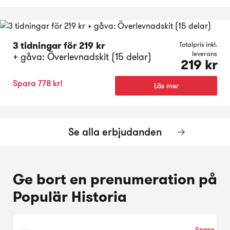
3 tidningar för 219 kr
Totalpris inkl.
leverans
+ gåva: Överlevnadskit (15 delar)
219 kr
Spara 778 kr!
Läs mer
Se alla erbjudanden
Ge bort en prenumeration på
Populär Historia
Välj
Spara